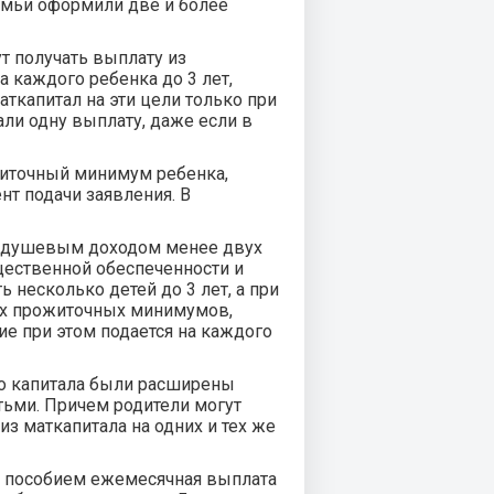
емьи оформили две и более
ут получать выплату из
а каждого ребенка до 3 лет,
ткапитал на эти цели только при
али одну выплату, даже если в
иточный минимум ребенка,
т подачи заявления. В
недушевым доходом менее двух
ественной обеспеченности и
ь несколько детей до 3 лет, а при
ух прожиточных минимумов,
ие при этом подается на каждого
о капитала были расширены
тьми. Причем родители могут
из маткапитала на одних и тех же
м пособием ежемесячная выплата