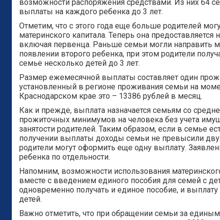
возможности распоряжения средствами. Из них 64 с
выплаты на каждого ребенка до 3 лет.
Отметим, что с этого года еще больше родителей мог
материнского капитала. Теперь она предоставляется н
включая первенца. Раньше семьи могли направить ма
появлении второго ребенка, при этом родители получ
семье несколько детей до 3 лет.
Размер ежемесячной выплаты составляет один прож
установленный в регионе проживания семьи на момен
Краснодарском крае это – 13386 рублей в месяц.
Как и прежде, выплата назначается семьям со сред
прожиточных минимумов на человека без учета имущ
занятости родителей. Таким образом, если в семье ест
получении выплаты доходы семьи не превысили дв
родители могут оформить еще одну выплату. Заявлен
ребенка по отдельности.
Напомним, возможности использования материнског
вместе с введением единого пособия для семей с де
одновременно получать и единое пособие, и выплату 
детей.
Важно отметить, что при обращении семьи за едины