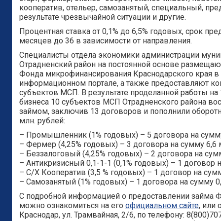
кооператив, отельер, самозанятый, специальный, пр
результате чрезвычайной ситуации и другие.
Процентная ставка от 0,1% до 6,5% годовых, срок пр
месяцев до 36 в зависимости от направления.
Специалисты отдела экономики администрации муни
Отрадненский район на постоянной основе размеща
Фонда микрофинансирования Краснодарского края в 
информационном портале, а также предоставляют ко
субъектов МСП. В результате проделанной работы на 
бизнеса 10 субъектов МСП Отрадненского района в
займом, заключив 13 договоров и пополнили оборотн
млн. рублей:
– Промышленник (1% годовых) – 5 договора на сумму 
– Фермер (4,25% годовых) – 3 договора на сумму 6,6 
– Беззалоговый (4,25% годовых) – 2 договора на сумм
– Антикризисный 0,1-1-1 (0,1% годовых) – 1 договор н
– С/Х Кооператив (3,5 % годовых) – 1 договор на сумм
– Самозанятый (1% годовых) – 1 договора на сумму 0,
С подробной информацией о предоставлении займа 
можно ознакомиться на его
официальном сайте
, или
Краснодар, ул. Трамвайная, 2/6, по телефону: 8(800)70