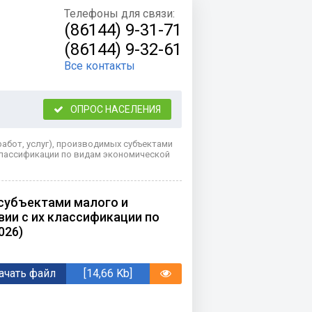
Телефоны для связи:
(86144) 9-31-71
(86144) 9-32-61
Все контакты
ОПРОС НАСЕЛЕНИЯ
абот, услуг), производимых субъектами
классификации по видам экономической
 субъектами малого и
вии с их классификации по
026)
ачать файл
[14,66 Kb]