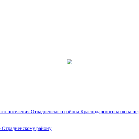
о поселения Отрадненского района Краснодарского края на пери
о Отрадненскому району